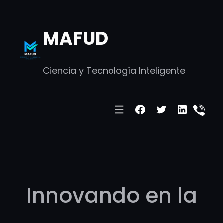
Skip
to
MAFUD
content
Ciencia y Tecnología Inteligente
Facebook
Twitter
LinkedI
Innovando en la