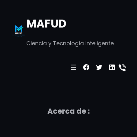
Skip
to
MAFUD
content
Ciencia y Tecnología Inteligente
Facebook
Twitter
LinkedI
Acerca de :